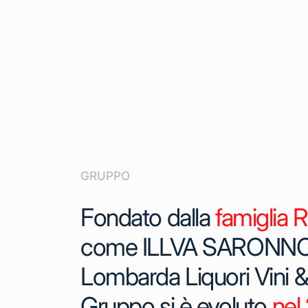
GRUPPO
Fondato dalla
famiglia 
come ILLVA SARONNO (
Lombarda Liquori Vini & Af
Gruppo si è evoluto
nel