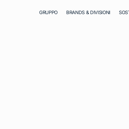
GRUPPO
BRANDS & DIVISIONI
SOST
e
n Vivere
”
r