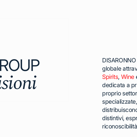
GROUP
DISARONNO G
globale attrav
sioni
Spirits
,
Wine
dedicata a pr
proprio setto
specializzate,
distribuiscon
distintivi, es
riconoscibilità