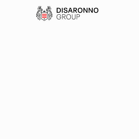
Celebrat
Il Buo
“
Togethe