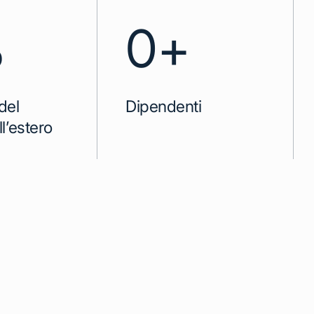
0
+
%
Dipendenti
 del
ll’estero