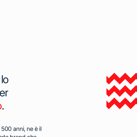
lo
er
o
.
00 anni, ne è il
endo brand che